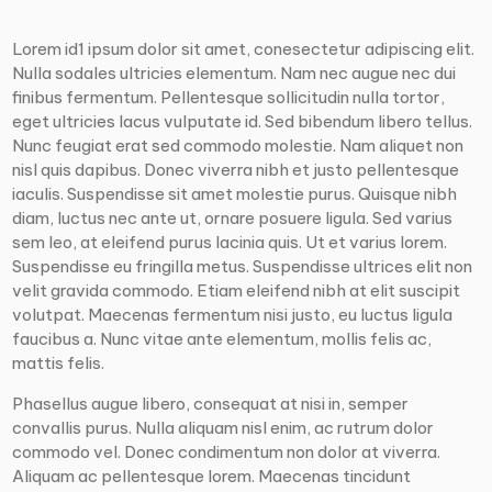
Lorem id1 ipsum dolor sit amet, conesectetur adipiscing elit.
Nulla sodales ultricies elementum. Nam nec augue nec dui
finibus fermentum. Pellentesque sollicitudin nulla tortor,
eget ultricies lacus vulputate id. Sed bibendum libero tellus.
Nunc feugiat erat sed commodo molestie. Nam aliquet non
nisl quis dapibus. Donec viverra nibh et justo pellentesque
iaculis. Suspendisse sit amet molestie purus. Quisque nibh
diam, luctus nec ante ut, ornare posuere ligula. Sed varius
sem leo, at eleifend purus lacinia quis. Ut et varius lorem.
Suspendisse eu fringilla metus. Suspendisse ultrices elit non
velit gravida commodo. Etiam eleifend nibh at elit suscipit
volutpat. Maecenas fermentum nisi justo, eu luctus ligula
faucibus a. Nunc vitae ante elementum, mollis felis ac,
mattis felis.
Phasellus augue libero, consequat at nisi in, semper
convallis purus. Nulla aliquam nisl enim, ac rutrum dolor
commodo vel. Donec condimentum non dolor at viverra.
Aliquam ac pellentesque lorem. Maecenas tincidunt